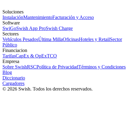
Soluciones
Instalación
Mantenimiento
Facturación y Acceso
Software
SwiGo
Swish App Pro
Swish Charge
Sectores
Vehículos Pesados
Última Milla
Oficinas
Hoteles y Retail
Sector
Público
Financiacion
Tarifas
CapEx & OpEx
TCO
Empresa
Sobre Swish
RSC
Política de Privacidad
Términos y Condiciones
Blog
Diccionario
Cargadores
©
2026
Swish.
Todos los derechos reservados.